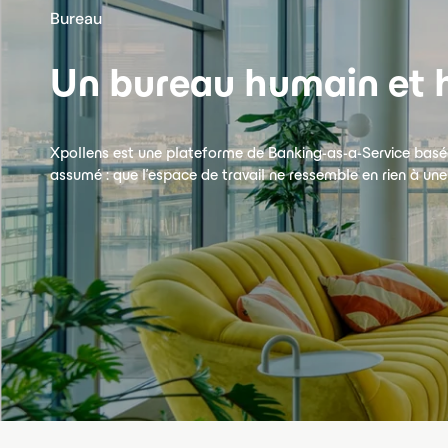
Bureau
Un bureau humain et h
Xpollens est une plateforme de Banking-as-a-Service basée 
assumé : que l'espace de travail ne ressemble en rien à un